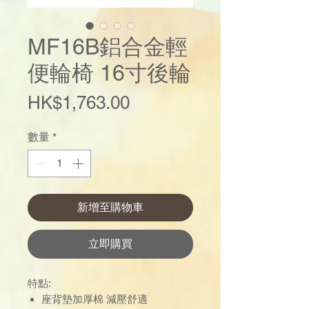
MF16B鋁合金輕
便輪椅 16寸後輪
價
HK$1,763.00
格
數量
*
新增至購物車
立即購買
特點:
座背墊加厚棉 減壓舒適