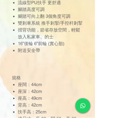
流線型PU扶手 更舒適
腳踏高度可調
腳踏可向上翻 3個角度可調
雙剎車系統 推手剎掣/手控杆剎掣
摺背功能，節省存放空間，輕鬆
放入私家車、的士
16”後輪 6”前輪 (實心胎)
附送安全帶
規格
座闊：44cm
座深：42cm
座高：49cm
背高：42cm
扶手高：25cm
總尺寸：長 98 x 闊 58 x 高 90cm
摺合後尺寸：長 70 x 闊 30x 高
70cm