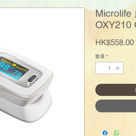
Microl
OXY210 
HK$558.00
數量
*