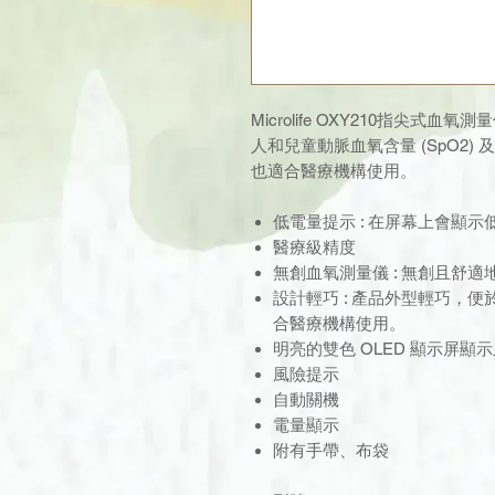
Microlife OXY210指尖
人和兒童動脈血氧含量 (SpO2)
也適合醫療機構使用。
低電量提示 : 在屏幕上會顯示
醫療級精度
無創血氧測量儀 : 無創且舒適地
設計輕巧 : 產品外型輕巧，
合醫療機構使用。
明亮的雙色 OLED 顯示屏顯
風險提示
自動關機
電量顯示
附有手帶、布袋