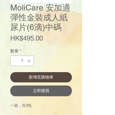
MoliCare 安加適
彈性金裝成人紙
尿片(6滴)中碼
價
HK$495.00
格
數量
*
新增至購物車
立即購買
一箱，共3包