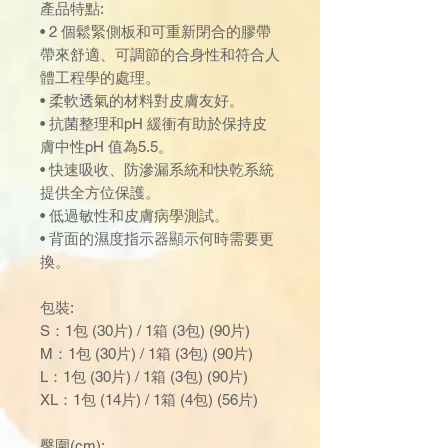
產品特點:
• 2 個鬆緊側板和可重新閉合的膠帶
帶來舒適、可調節的合身性和符合人
體工程學的處理。
• 柔軟透氣的材料對皮膚友好。
• 抗菌整理和pH 緩衝有助於保持皮
膚中性pH 值為5.5。
• 快速吸收、防滲漏系統和快乾系統
提供全方位保護。
• 低過敏性和皮膚病學測試。
• 背面的濕度指示器顯示何時需要更
換。
包裝:
S：1包 (30片) / 1箱 (3包) (90片)
M：1包 (30片) / 1箱 (3包) (90片)
L：1包 (30片) / 1箱 (3包) (90片)
XL：1包 (14片) / 1箱 (4包) (56片)
臀圍(cm):