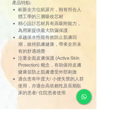
產品特點:
嶄新全方位紙尿片，附有符合人
體工學的三層吸收芯材
精心設計芯材具有高吸附能力，
為用家提供最大防漏保護
卓越保水性能有效防止肌膚回
潮，維持肌膚健康，帶來全所未
有的舒適感覺
注重全面皮膚保護 (Active Skin
Protection) 概念，有助保持皮膚
健康並防止肌膚遭受外部刺激
適合患有中度大/ 小便失禁的人群
使用，亦適合高依賴性及長期臥
床的患者/ 住院患者使用
包裝 : 1包 (26片) / 1箱 (3包) (78
片)
臀圍(cm) : 85-120 cm
吸濕量 : 3144 ml