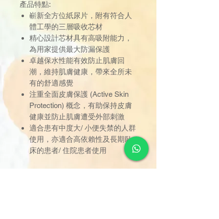
產品特點:
嶄新全方位紙尿片，附有符合人
體工學的三層吸收芯材
精心設計芯材具有高吸附能力，
為用家提供最大防漏保護
卓越保水性能有效防止肌膚回
潮，維持肌膚健康，帶來全所未
有的舒適感覺
注重全面皮膚保護 (Active Skin
Protection) 概念，有助保持皮膚
健康並防止肌膚遭受外部刺激
適合患有中度大/ 小便失禁的人群
使用，亦適合高依賴性及長期臥
床的患者/ 住院患者使用
包裝 : 1包 (24片) / 1箱 (3包) (72
片)
臀圍(cm) : 115-145 cm
吸濕量 : 3220 ml