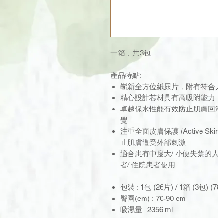
一箱，共3包
產品特點:
嶄新全方位紙尿片，附有符合
精心設計芯材具有高吸附能力
卓越保水性能有效防止肌膚回
覺
注重全面皮膚保護 (Active Sk
止肌膚遭受外部刺激
適合患有中度大/ 小便失禁的
者/ 住院患者使用
包裝 : 1包 (26片) / 1箱 (3包) (
臀圍(cm) : 70-90 cm
吸濕量 : 2356 ml