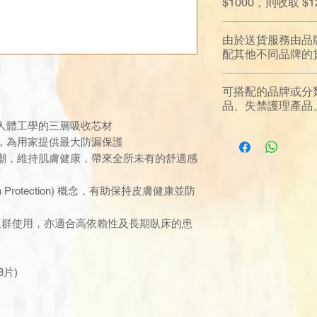
$1000，則收取 
由於送貨服務由品
配其他不同品牌的
可搭配的品牌或分
品、失禁護理產品、電子
人體工學的三層吸收芯材
，為用家提供最大防漏保護
潮，維持肌膚健康，帶來全所未有的舒適感
in Protection) 概念，有助保持皮膚健康並防
人群使用，亦適合高依賴性及長期臥床的患
78片)