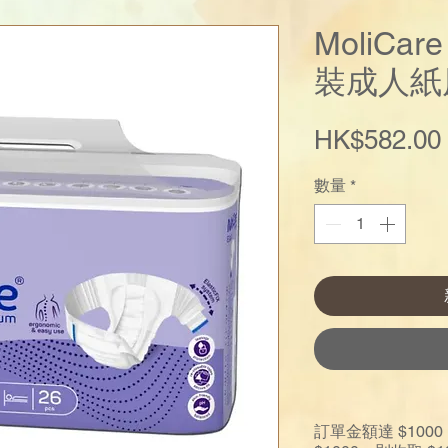
MoliCa
裝成人紙
HK$582.00
數量
*
訂單金額達 $10