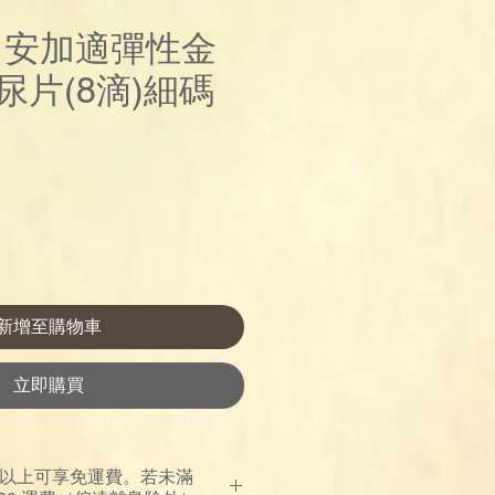
re 安加適彈性金
尿片(8滴)細碼
價
格
新增至購物車
立即購買
00 以上可享免運費。若未滿