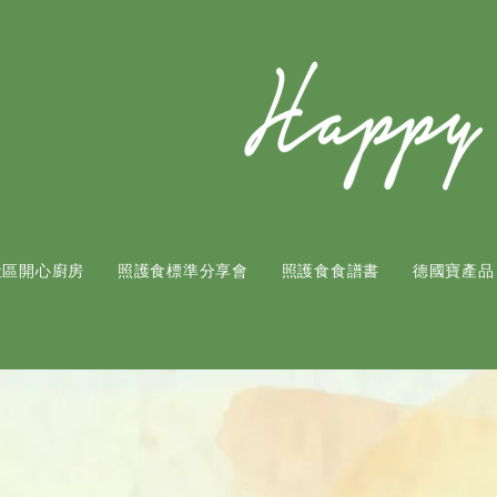
社區開心廚房
照護食標準分享會
照護食食譜書
​德國寶產品