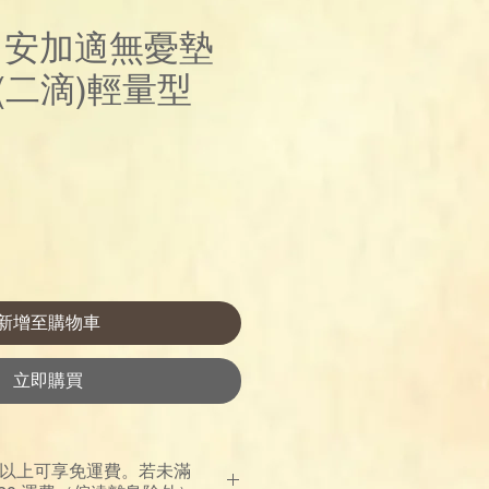
re 安加適無憂墊
(二滴)輕量型
價
格
新增至購物車
立即購買
00 以上可享免運費。若未滿