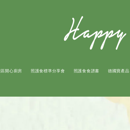
社區開心廚房
照護食標準分享會
照護食食譜書
​德國寶產品