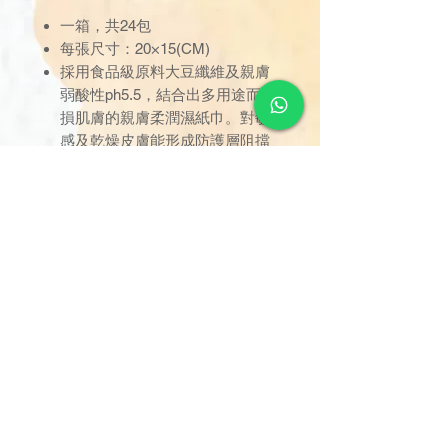
一箱，共24包
每張尺寸：20×15(CM)
採用食品級原料大豆纖維及親膚
弱酸性ph5.5，結合出多用途而不
損肌膚的親膚柔潤濕紙巾。對敏
感及乾燥皮膚能形成防護層阻擋
外來異物，特別是細菌等入侵
訂單金額達 $1000 以上可享免
運費。若未滿 $1000，則收取
$120 運費（偏遠離島除外）。
由於送貨服務由品牌方直接安
排，因此恕未能搭配其他不同品
牌的貨品。
可搭配的品牌或分類的貨品包
括：失禁護理產品 - One Plus