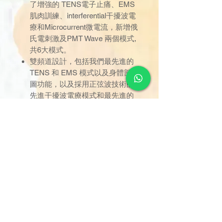
了增強的 TENS電子止痛、EMS
肌肉訓練、interferential干擾波電
療和Microcurrent微電流，新增俄
氏電刺激及PMT Wave 兩個模式,
共6大模式。
雙頻道設計，包括我們最先進的
TENS 和 EMS 模式以及身體部位
圖功能，以及採用正弦波技術的
先進干擾波電療模式和最先進的
微電流模式。
內含4塊電極貼
訂單金額達 $1000 以上可享免
運費。若未滿 $1000，則收取
$120 運費（偏遠離島除外）。
由於送貨服務由品牌方直接安
排，因此恕未能搭配其他不同品
牌的貨品。