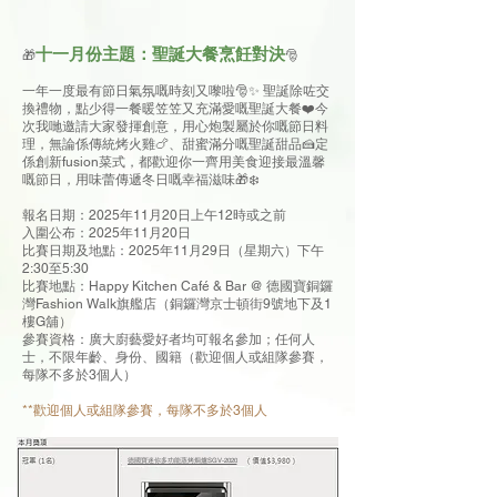
十一月份主題：聖誕大餐烹飪對決
🎁
🎅
一年一度最有節日氣氛嘅時刻又嚟啦🎅✨ 聖誕除咗交
換禮物，點少得一餐暖笠笠又充滿愛嘅聖誕大餐❤️今
次我哋邀請大家發揮創意，用心炮製屬於你嘅節日料
理，無論係傳統烤火雞🍗、甜蜜滿分嘅聖誕甜品🍰定
係創新fusion菜式，都歡迎你一齊用美食迎接最溫馨
嘅節日，用味蕾傳遞冬日嘅幸福滋味🎁❄️
報名日期：2025年11月20日上午12時或之前
入圍公布：2025年11月20日
比賽日期及地點：2025年11月29日（星期六）下午
2:30至5:30
比賽地點：Happy Kitchen Café & Bar @ 德國寶銅鑼
灣Fashion Walk旗艦店（銅鑼灣京士頓街9號地下及1
樓G舖）
參賽資格：
廣大廚藝愛好者均可報名參加；任何人
士，不限年齡、身份、國籍（歡迎個人或組隊參賽，
每隊不多於3個人）
**歡迎個人或組隊參賽，每隊不多於3個人
德國寶迷你多功能蒸烤焗爐SGV-2020