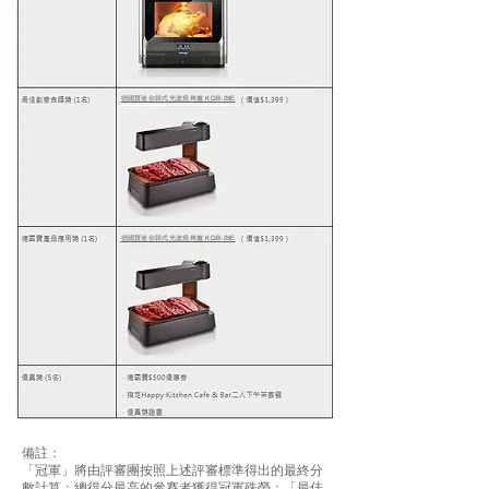
德國寶迷你韓式光波燒烤爐 KQB-29E
德國寶迷你韓式光波燒烤爐 KQB-29E
備註：
「冠軍」將由評審團按照上述評審標準得出的最終分
數計算；總得分最高的參賽者獲得冠軍殊榮；「最佳