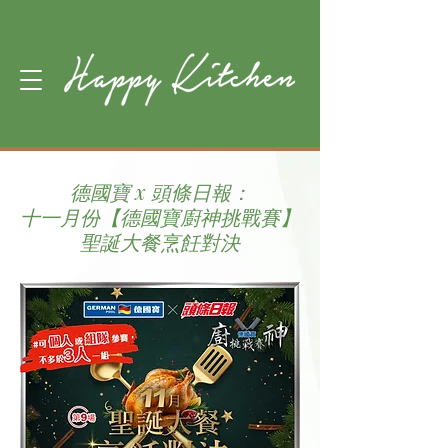
德國寶 x 頭條日報：
十一月份【德國寶廚神挑戰賽】
聖誕大餐烹飪對決