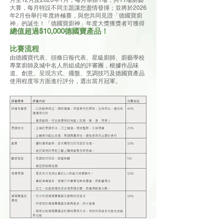
月至12月及2026年1月，每月舉辦1場，共11場廚藝
大賽，每月特設不同主題讓您盡情發揮；並將於2026
年2月份舉行年度終極賽，與您共同見證「德國寶廚
神」的誕生！「德國寶廚神」年度大獎獲獎者可獲得
總值超過$10,000德國寶產品！
比賽流程
由德國寶代表、頭條日報代表、星級廚師、廚藝學校
專業廚師及城中名人所組成的評審團，根據作品味
道、創意、呈現方式、擺盤、烹調技巧及德國寶產品
使用程度等方面進行評分，選出當月冠軍。