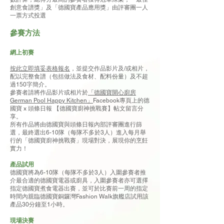
創意食譜獎」及「德國寶產品應用獎」由評審團一人
一票方式投選
參賽方法
網上初賽
按此立即填妥表格報名
，並提交作品影片及/或相片，
配以完整食譜（包括做法及食材、配料份量）及不超
過150字簡介。
參賽者請將作品影片或相片於
「德國寶開心廚房
German Pool Happy Kitchen」
Facebook專頁上的德
國寶 x 頭條日報 【德國寶廚神挑戰賽】帖文留言分
享。
所有作品將由德國寶與頭條日報內部評審團進行篩
選，最終選出6-10隊（每隊不多於3人）進入每月舉
行的「德國寶廚神挑戰賽」現場對決，展現你的烹飪
實力！
產品試用
德國寶將為6-10隊（每隊不多於3人）入圍參賽者推
介最合適的德國寶電器或廚具，入圍參賽者亦可選擇
指定德國寶煮食電器出賽，並可於比賽前一周的指定
時間內親臨德國寶銅鑼灣Fashion Walk旗艦店試用該
產品30分鐘至1小時。
現場決賽