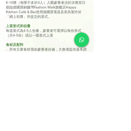
6-10隊（每隊不多於3人）入圍參賽者須於決賽當日
親臨德國寶銅鑼灣Fashion Walk旗艦店Happy
Kitchen Café & Bar使用德國寶電器及廚具製作於
「網上初賽」所提交的菜式。
上菜形式和份量
每道菜式為4-5人份量，參賽者可選擇以每份形式
（共4-5份）或以一碟形式上菜
食材及配料
．所有主要食材需由參賽者自備，大會僅提供基本調
味料（包括由大會指定醬料贊助李錦記提供的舊庄特
級蠔油、頭道原釀頭抽、特級老抽、混合芝麻油、蒜
蓉、白胡椒粉、黑胡椒碎、番茄醬、調味白醋、柱侯
醬；以及鹽、糖、生粉、雞粉、少量油）
．
大會為每隊參賽者提供最多$300食材資助
，實報實
銷，超出$300之費用由參賽者自行承擔；比賽完結
後，會提供網上食材資助申請表格，相關款項將於比
賽後一個月內發放
．參賽者可自攜特殊醬料及調味料，以配合其菜式風
格，大會將提供透明玻璃碗予參賽者裝載自攜的醬料
及調味料
．食材的預處理（如漲發、刴茸、醃製、切絲、裝飾
雕刻等）
．需在場外完成，比賽現場僅限進行烹調及擺盤
．禁止使用已預先煮熟或半成品之食材（如預製菜、
罐頭食品、即食包等）