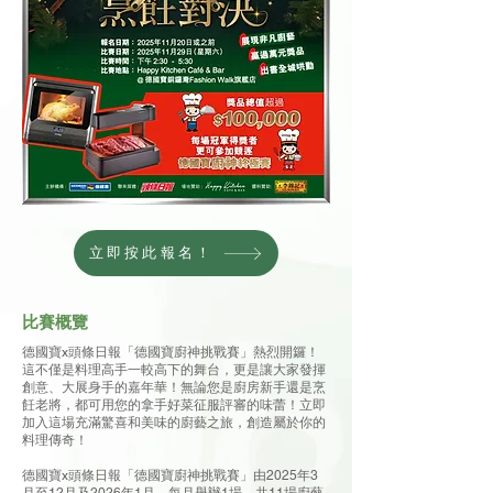
立即按此報名！
比賽概覽
德國寶x頭條日報「德國寶廚神挑戰賽」熱烈開鑼！
這不僅是料理高手一較高下的舞台，更是讓大家發揮
創意、大展身手的嘉年華！無論您是廚房新手還是烹
飪老將，都可用您的拿手好菜征服評審的味蕾！立即
加入這場充滿驚喜和美味的廚藝之旅，創造屬於你的
料理傳奇！
德國寶x頭條日報「德國寶廚神挑戰賽」由2025年3