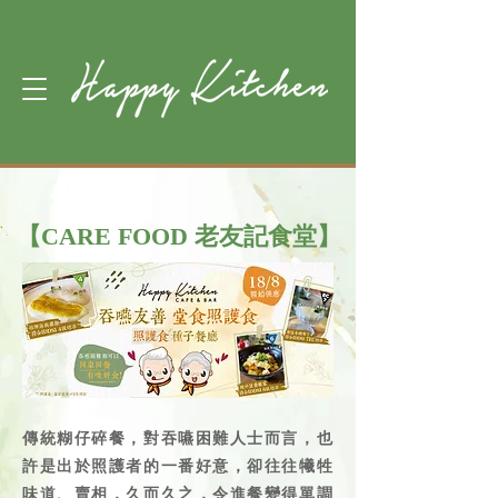
【CARE FOOD 老友記食堂】
傳統糊仔碎餐，對吞嚥困難人士而言，也
許是出於照護者的一番好意，卻往往犧牲
味道、賣相，久而久之，令進餐變得單調