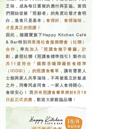
乏味，成為每日重複的應付與妥協。當我
們開始從被「照顧者」的角度出發才會明
白，進食只是基本；
食得好、食得滋味，
才是真正的照護！
因此，德國寶旗下Happy Kitchen Café
& Bar特別
與香港社會服務聯會（社聯）
合作
，率先
加入「照護食種子餐廳」計
劃
，參照社聯《照護食標準指引》製作出
共11道符合「國際吞嚥障礙飲食標準
（IDDSI）」的照護食餐單
，讓有需要人
士能與家人共享滋味，不再被孤立於飯桌
之外，同餐同桌同食，一家人食得開心、
食得安心！ 而
所有照護食餐單將於8月18
日起正式供應
，歡迎大家親臨品嚐
！