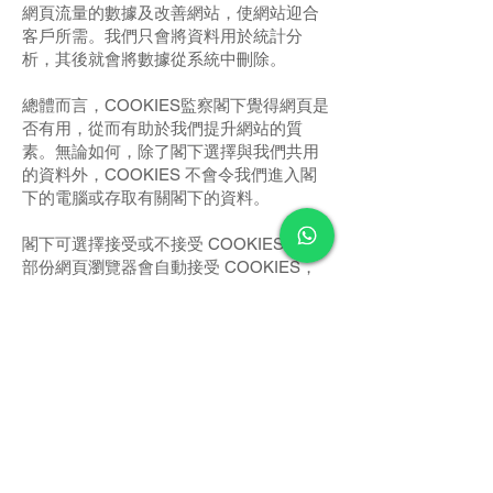
網頁流量的數據及改善網站，使網站迎合
客戶所需。我們只會將資料用於統計分
析，其後就會將數據從系統中刪除。
總體而言，COOKIES監察閣下覺得網頁是
否有用，從而有助於我們提升網站的質
素。無論如何，除了閣下選擇與我們共用
的資料外，COOKIES 不會令我們進入閣
下的電腦或存取有關閣下的資料。
閣下可選擇接受或不接受 COOKIES。大
部份網頁瀏覽器會自動接受 COOKIES，
惟閣下仍可更改瀏覽器的設定為不接受
COOKIES。不過，此舉可能會使閣下不能
盡享網站的所有功能。
我們的網站可能會包含連接其他網站的連
結。不過，當閣下運用這些連結離開我們
的網站，就須注意我們沒有任何其他網站
的控制權力。因 此，如閣下在瀏覽那些網
站時提供任何資料，我們概不負責該等資