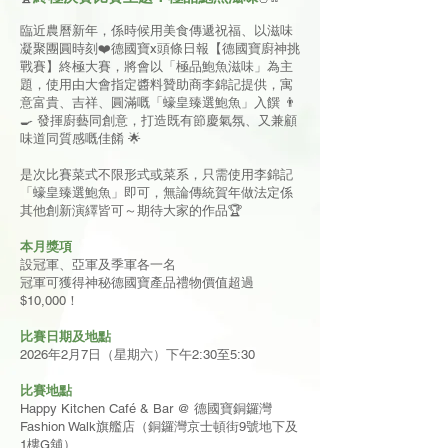
臨近農曆新年，係時候用美食傳遞祝福、以滋味
凝聚團圓時刻❤️德國寶x頭條日報【德國寶廚神挑
戰賽】終極大賽，將會以「極品鮑魚滋味」為主
題，使用由大會指定醬料贊助商李錦記提供，寓
意富貴、吉祥、圓滿嘅「蠔皇臻選鮑魚」入饌 👨
🍳 發揮廚藝同創意，打造既有節慶氣氛、又兼顧
味道同質感嘅佳餚 🌟
是次比賽菜式不限形式或菜系，只需使用李錦記
「蠔皇臻選鮑魚」即可，無論傳統賀年做法定係
其他創新演繹皆可～期待大家的作品🏆
本月獎項
設冠軍、亞軍及季軍各一名
冠軍可獲得神秘德國寶產品禮物價值超過
$10,000！
比賽日期及地點
2026年2月7日（星期六）下午2:30至5:30
比賽地點
Happy Kitchen Café & Bar @ 德國寶銅鑼灣
Fashion Walk旗艦店（銅鑼灣京士頓街9號地下及
1樓G舖）