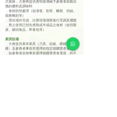
式風格，大會將提供透明玻璃碗予參賽者裝載自
攜的醬料及調味料
．食材的預處理（如漲發、刴茸、醃製、切絲、
裝飾雕刻等）
．需在場外完成，比賽現場僅限進行烹調及擺盤
．禁止使用已預先煮熟或半成品之食材（如預製
菜、罐頭食品、即食包等）
廚房設備
．大會提供基本廚具（刀具、砧板、鑊鏟、煲
鑊）及參賽者事前所選擇的指定德國寶煮食電器
．如參賽者並無事前選擇德國寶煮食電器，恕不
接受現場申請
．參賽者可自行攜帶廚具或自備特殊工具或器材
．參賽者可自行攜帶適當器碗碟器皿作擺盤之
用，大會僅提供白色圓碟、刀叉、匙羹、筷子
比賽時間
．比賽將於下午2:40開始，全程為60分鐘（包括
預備、烹調及擺盤），每份菜式為6-7人份量；參
賽者需於限時內完成菜式，逾時完成之菜式將被
扣分（每逾時1分鐘扣1分，最多扣10分）
．完成整個賽事及評審試菜後，參賽者將有2-3分
鐘時間向評審團介紹菜式
．如參賽者遲到，恕不補回準備或比賽時間