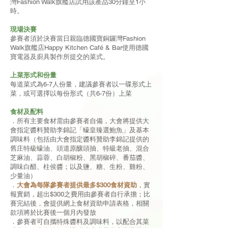
灣Fashion Walk旗艦店試用該產品30分鐘至1小
時。
現場決賽
參賽者須於決賽當日親臨德國寶銅鑼灣Fashion
Walk旗艦店Happy Kitchen Café & Bar使用德國
寶電器及廚具製作所提交的菜式。
上菜形式和份量
每道菜式為6-7人份量，建議參賽者以一碟形式上
菜，或可選擇以每份形式（共6-7份）上菜
食材及配料
．所有主要食材需由參賽者自備，大會將提供大
會指定醬料贊助李錦記「蠔皇臻選鮑魚」及基本
調味料（包括由大會指定醬料贊助李錦記提供的
舊庄特級蠔油、頭道原釀頭抽、特級老抽、混合
芝麻油、蒜蓉、白胡椒粉、黑胡椒碎、番茄醬、
調味白醋、柱侯醬；以及鹽、糖、生粉、雞粉、
少量油）
．
大會為每隊參賽者提供最多$300食材資助
，實
報實銷，超出$300之費用由參賽者自行承擔；比
賽完結後，會提供網上食材資助申請表格，相關
款項將於比賽後一個月內發放
．參賽者可自攜特殊醬料及調味料，以配合其菜