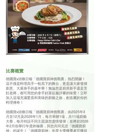
比賽概覽
德國寶x頭條日報「德國寶廚神挑戰賽」熱烈開鑼！
這不僅是料理高手一較高下的舞台，更是讓大家發揮
創意、大展身手的嘉年華！無論您是廚房新手還是烹
飪老將，都可用您的拿手好菜征服評審的味蕾！立即
加入這場充滿驚喜和美味的廚藝之旅，創造屬於你的
料理傳奇！
德國寶x頭條日報「德國寶廚神挑戰賽」由2025年3
月至12月及2026年1月，每月舉辦1場，共11場廚藝
大賽，每月特設不同主題讓您盡情發揮；並將於2026
年2月份舉行年度終極賽，與您共同見證「德國寶廚
神」的誕生！「德國寶廚神」年度大獎獲獎者可獲得