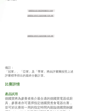
德國寶迷你多功能蒸烤焗爐SGV-2020
德國寶迷你韓式光波燒烤爐 KQB-29E
德國寶迷你韓式光波燒烤爐 KQB-29E
備註：
「冠軍」、「亞軍」及「季軍」將由評審團按照上述
評審標準得出的最終分數計算。
比賽詳情
產品試用
德國寶將為參賽者推介最合適的德國寶電器或廚
具，參賽者亦可選擇指定德國寶煮食電器出賽，
並可於比賽前一周的指定時間內親臨德國寶銅鑼