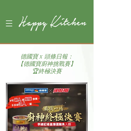
德國寶 x 頭條日報：
【德國寶廚神挑戰賽】
🏆終極決賽