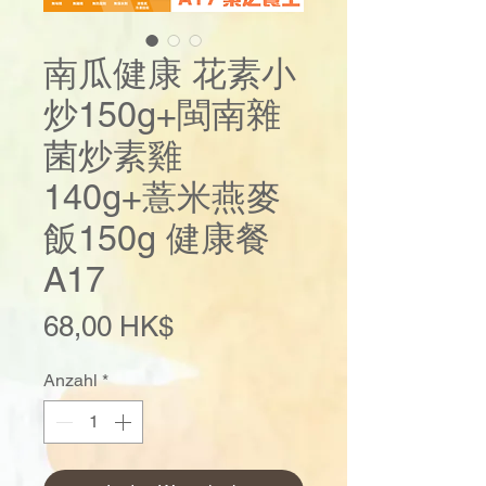
南瓜健康 花素小
炒150g+閩南雜
菌炒素雞
140g+薏米燕麥
飯150g 健康餐
A17
Preis
68,00 HK$
Anzahl
*