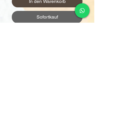
In den Warenkorb
Sofortkauf
訂單金額達 $1000 以上可享免
運費。若未滿 $1000，則收取
$120 運費（偏遠離島除外）。
由於送貨服務由品牌方直接安
排，因此恕未能搭配其他不同品
牌的貨品。
可搭配的品牌或分類的貨品包
括：南瓜健康 - 健康餐
© 2026, Happy Kitchen by German Pool