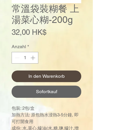
常溫袋裝糊餐 上
湯菜心糊-200g
Preis
32,00 HK$
Anzahl
*
In den Warenkorb
Sofortkauf
包裝: 2包/盒
加熱方法: 原包熱水浸熱3-5分鐘, 即
可打開食用
成份: 水,菜心,蠔油(水,糖,鹽,蠔汁,增