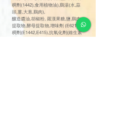
稠劑(1442),食用植物油),鷄湯(水,蒜
頭,薑,大葱,鷄肉),
釀造醬油,胡椒粉, 羅漢果糖,鹽,鷄肉
提取物,酵母提取物,增味劑 (E621),增
稠劑(E1442,E415),抗氧化劑(維生素
C,E331)
訂單金額達 $1000 以上可享免
運費。若未滿 $1000，則收取
$120 運費（偏遠離島除外）。
由於送貨服務由品牌方直接安
排，因此恕未能搭配其他不同品
牌的貨品。
可搭配的品牌或分類的貨品包
括：軟餐 - 幸福元氣