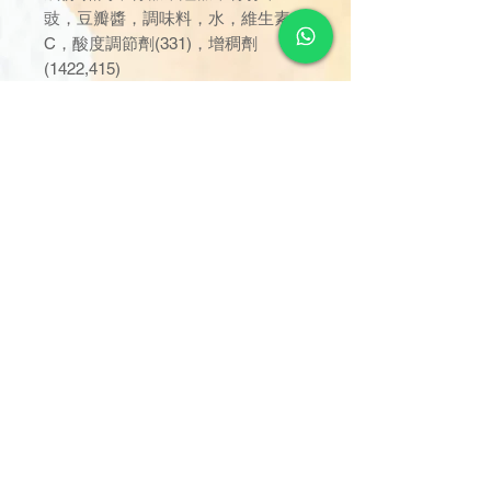
豉，豆瓣醬，調味料，水，維生素
C，酸度調節劑(331)，增稠劑
(1422,415)
訂單金額達 $1000 以上可享免
運費。若未滿 $1000，則收取
$120 運費（偏遠離島除外）。
由於送貨服務由品牌方直接安
排，因此恕未能搭配其他不同品
牌的貨品。
可搭配的品牌或分類的貨品包
括：軟餐 - 幸福元氣
© 2026, Happy Kitchen by German Pool