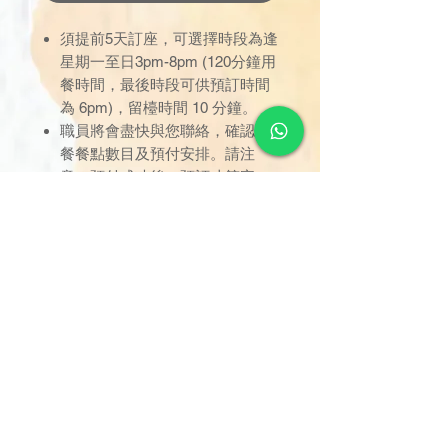
須提前5天訂座，可選擇時段為逢
星期一至日3pm-8pm (120分鐘用
餐時間，最後時段可供預訂時間
為 6pm)，留檯時間 10 分鐘。
職員將會盡快與您聯絡，確認軟
餐餐點數目及預付安排。請注
意，預付成功後，預訂才算完
成。
只限於已預定之時間內使用，逾
時未到者，用餐時間不作順延；
訂座一經確認，恕不接受取消或
改期。
用餐位置已劃分於指定區域，座
位將由餐職員安排，不設選擇；
只限堂食享用，不設外賣。
如有任何爭議，德國寶保留最終
決定權。