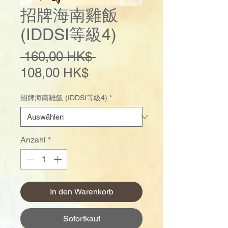
招牌海南雞飯
(IDDSI等級4)
Standardpreis
 160,00 HK$ 
Sale-
108,00 HK$
Preis
招牌海南雞飯 (IDDSI等級4)
*
Anzahl
*
In den Warenkorb
Sofortkauf