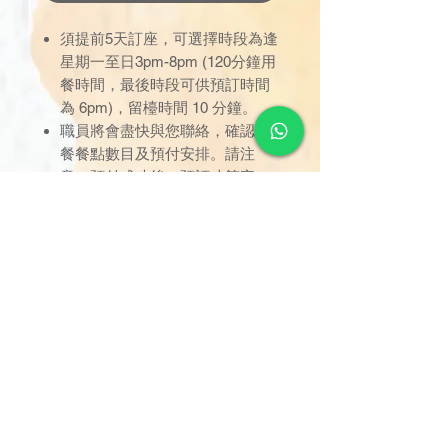
須提前5天訂座，可選擇時段為逢
星期一至日3pm-8pm (120分鐘用
餐時間，最後時段可供預訂時間
為 6pm)，留檯時間 10 分鐘。
職員將會盡快與您聯絡，確認軟
餐餐點數目及預付安排。請注
意，預付成功後，預訂才算完
成。
只限於已預定之時間內使用，逾
時未到者，用餐時間不作順延；
訂座一經確認，恕不接受取消或
改期。
用餐位置已劃分於指定區域，座
位將由餐職員安排，不設選擇；
只限堂食享用，不設外賣。
如有任何爭議，德國寶保留最終
決定權。