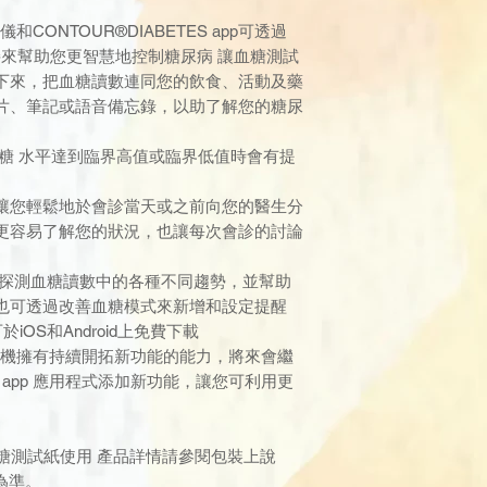
糖儀和CONTOUR®DIABETES app可透過
無縫連接來幫助您更智慧地控制糖尿病 讓血糖測試
下來，把血糖讀數連同您的飲食、活動及藥
片、筆記或語音備忘錄，以助了解您的糖尿
的血糖 水平達到臨界高值或臨界低值時會有提
讓您輕鬆地於會診當天或之前向您的醫生分
更容易了解您的狀況，也讓每次會診的討論
以探測血糖讀數中的各種不同趨勢，並幫助
也可透過改善血糖模式來新增和設定提醒
p可於iOS和Android上免費下載
TE血糖機擁有持續開拓新功能的能力，將來會繼
TES app 應用程式添加新功能，讓您可利用更
S血糖測試紙使用 產品詳情請參閱包裝上說
為準。