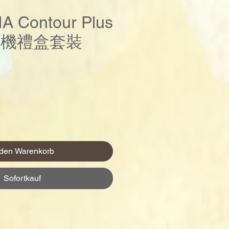
A Contour Plus
 血糖機禮盒套裝
Preis
 den Warenkorb
Sofortkauf