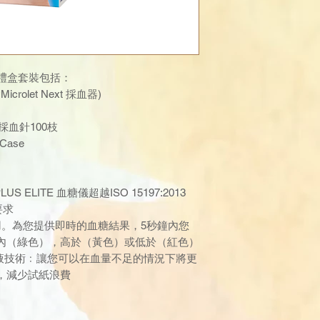
糖機禮盒套裝包括：
含Microlet Next 採血器)
lus 採血針100枝
l Case
 ELITE 血糖儀超越ISO 15197:2013
度要求
於使用。為您提供即時的血糖結果，5秒鐘內您
內（綠色），高於（黃色）或低於（紅色）
補足血液技術﹕讓您可以在血量不足的情況下將更
，減少試紙浪費