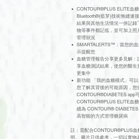
CONTOUR®PLUS ELITE血
Bluetooth®(藍芽)技術
結果與其他生活情況一併記錄
物等事件都記低，並可加上照
管理狀況
SMARTALERTS™：當您
示提醒您
血糖管理報告分享更多見解﹕
享血糖測試結果，使您的醫生
更集中
新功能 「我的血糖模式」可
您了解其背後的可能原因，您
CONTOUR®DIABETES ap
CONTOUR®PLUS ELI
續為 CONTOUR® DIABE
高智能的方式管理糖尿病
註：需配合CONTOUR®PLU
明。 圖片只供參考，一切以實物