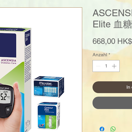
ASCENSI
Elite
668,00 HK$
Anzahl
*
In