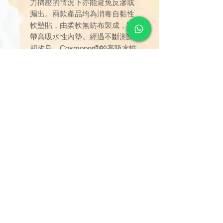
力擠壓的情況下亦能避免反滲或
漏出。兩款產品均為消毒自黏性
軟墊貼，由柔軟無紡布製成，附
帶高吸水性內墊。經過不斷測試
和改良，Cosmopor®的高吸水性
和低反滲的特點促進了敷料能持
久貼合於手術後傷口。此外，兩
款傷口敷墊貼均含傷口接觸層，
能有效避免敷墊與傷口發生黏
連。Cosmopor® Antibacterial 傷
口敷墊內含銀離子，能有效抗擊
革蘭氏陽性及陰性細菌。
訂單金額達 $1000 以上可享免
運費。若未滿 $1000，則收取
$120 運費（偏遠離島除外）。
由於送貨服務由品牌方直接安
排，因此恕未能搭配其他不同品