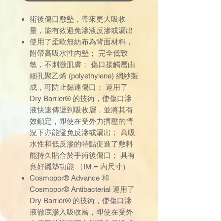
術後傷口敷墊，帶來更大吸收
量，能有效避免滲液反滲或漏出
使用了柔軟無紡布為背面材料，
附帶高吸水性內墊； 完全低致
敏，不刺激肌膚； 傷口接觸層由
細孔聚乙烯 (polyethylene) 網紗製
成，可防止黏連傷口； 運用了
Dry Barrier® 的技術，使傷口滲
液快速傳遞到吸收層，並將其有
效鎖定，即使在受外力擠壓的情
況下亦能避免反滲或漏出； 高吸
水性和低反滲的特點促進了敷料
能持久貼合於手術後傷口； 具有
良好襯墊功能 （IM = 內尺寸）
Cosmopor® Advance 和
Cosmopor® Antibacterial 運用了
Dry Barrier® 的技術，使傷口滲
液徹底滲入吸收層，即使在受外