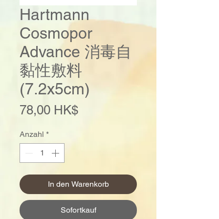
Hartmann
Cosmopor
Advance 消毒自
黏性敷料
(7.2x5cm)
Preis
78,00 HK$
Anzahl
*
In den Warenkorb
Sofortkauf