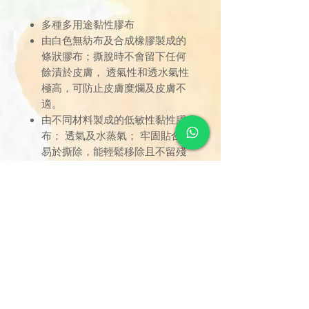
多種多用途黏性膠布
由白色無紡布及合成橡膠製成的
條狀膠布；撕脫時不會留下任何
餘漬於皮膚， 透氣性和透水氣性
極高，可防止皮膚糜爛及皮膚不
適。
由不同材料製成的低敏性黏性膠
布； 透氣及水蒸氣； 牢固貼合，
易於撕除，能輕鬆移除且不留殘
餘，射線可透，耐高溫且持久性
佳。
訂單金額達 $1000 以上可享免
運費。若未滿 $1000，則收取
$120 運費（偏遠離島除外）。
由於送貨服務由品牌方直接安
排，因此恕未能搭配其他不同品