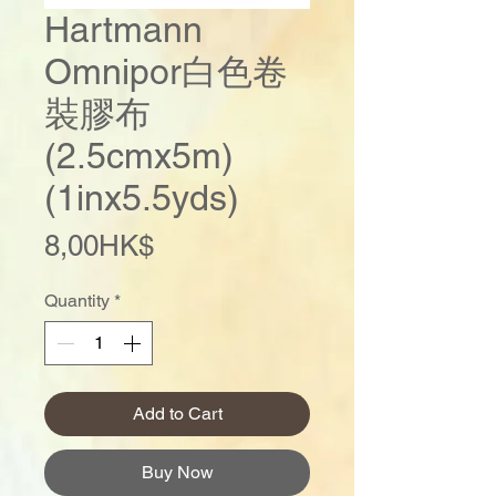
Hartmann
Omnipor白色卷
裝膠布
(2.5cmx5m)
(1inx5.5yds)
Price
8,00HK$
Quantity
*
Add to Cart
Buy Now