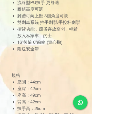
流線型PU扶手 更舒適
腳踏高度可調
腳踏可向上翻 3個角度可調
雙剎車系統 推手剎掣/手控杆剎掣
摺背功能，節省存放空間，輕鬆
放入私家車、的士
16”後輪 6”前輪 (實心胎)
附送安全帶
規格
座闊：44cm
座深：42cm
座高：49cm
背高：42cm
扶手高：25cm
總尺寸：長 98 x 闊 58 x 高 90cm
摺合後尺寸：長 70 x 闊 30x 高
70cm