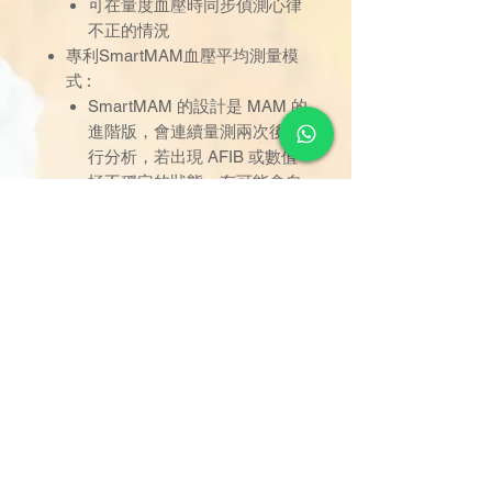
可在量度血壓時同步偵測心律
不正的情況
專利SmartMAM血壓平均測量模
式 :
SmartMAM 的設計是 MAM 的
進階版，會連續量測兩次後進
行分析，若出現 AFIB 或數值
極不穩定的狀態，有可能會自
動進行第三次的測量以作運算
參考，並顯示結果
Gentle+舒適加壓技術 :
依照用戶的血壓自動調節合適
的加壓壓力，在測量準確血壓
同時提供舒適的測量體驗
血壓危險等級提示 :
血壓偏高時，屏幕上會出現提
示，讓用戶容易了解血壓測量
的結果
經醫學測試 :
通過英國BHS高血壓協會認