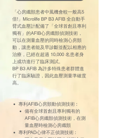
「心房纖顫患者中風機會較一般高5
倍!」Microlife BP B3 AFIB 全自動手
臂式血壓計配備了「全球首創且專利
獨有」的AFIB心房纖顫偵測技術，
可以在測量血壓的同時檢測心房顫
動，讓患者能及早診斷並配以相應的
治療，已經在超過 10,000 名患者身
上成功進行了臨床測試。
BP B3 AFIB 為許多特殊患者群體進
行了臨床驗證，因此血壓測量準確度
高。
專利AFIB心房顫動偵測技術 :
備有全球首創且專利獨有的
AFIB心房纖顫偵測技術，在測
量血壓時檢測心房纖顫
專利PAD心律不正偵測技術 :