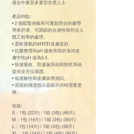
適合中量至多量型失禁人士
產品特點:
• 2 個鬆緊側板和可重新閉合的膠帶
帶來舒適、可調節的合身性和符合人
體工程學的處理。
• 柔軟透氣的材料對皮膚友好。
• 抗菌整理和pH 緩衝有助於保持皮
膚中性pH 值為5.5。
• 快速吸收、防滲漏系統和快乾系統
提供全方位保護。
• 低過敏性和皮膚病學測試。
• 背面的濕度指示器顯示何時需要更
換。
包裝:
S：1包 (22片) / 1箱 (3包) (66片)
M：1包 (14片) / 1箱 (3包) (56片)
L：1包 (14片) / 1箱 (3包) (56片)
XL：1包 (14片) / 1箱 (4包) (56片)