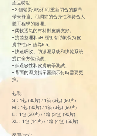
產品特點:
• 2 個鬆緊側板和可重新閉合的膠帶
帶來舒適、可調節的合身性和符合人
體工程學的處理。
• 柔軟透氣的材料對皮膚友好。
• 抗菌整理和pH 緩衝有助於保持皮
膚中性pH 值為5.5。
• 快速吸收、防滲漏系統和快乾系統
提供全方位保護。
• 低過敏性和皮膚病學測試。
• 背面的濕度指示器顯示何時需要更
換。
包裝:
S：1包 (30片) / 1箱 (3包) (90片)
M：1包 (30片) / 1箱 (3包) (90片)
L：1包 (30片) / 1箱 (3包) (90片)
XL：1包 (14片) / 1箱 (4包) (56片)
臀圍(cm):