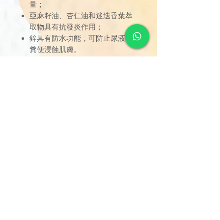
量；
亞麻籽油、杏仁油和迷迭香葉萃
取物具有抗發炎作用；
鋅具有防水功能，可防止尿液和
糞便浸蝕肌膚。
訂單金額達 $1000 以上可享免
運費。若未滿 $1000，則收取
$120 運費（偏遠離島除外）。
由於送貨服務由品牌方直接安
排，因此恕未能搭配其他不同品
牌的貨品。
可搭配的品牌或分類的貨品包
括：消毒護理產品、失禁護理產
品、電子測量產品 - Molicare