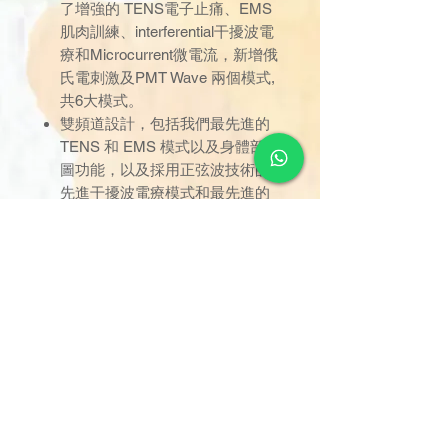
了增強的 TENS電子止痛、EMS
肌肉訓練、interferential干擾波電
療和Microcurrent微電流，新增俄
氏電刺激及PMT Wave 兩個模式,
共6大模式。
雙頻道設計，包括我們最先進的
TENS 和 EMS 模式以及身體部位
圖功能，以及採用正弦波技術的
先進干擾波電療模式和最先進的
微電流模式。
內含4塊電極貼
訂單金額達 $1000 以上可享免
運費。若未滿 $1000，則收取
$120 運費（偏遠離島除外）。
由於送貨服務由品牌方直接安
排，因此恕未能搭配其他不同品
牌的貨品。