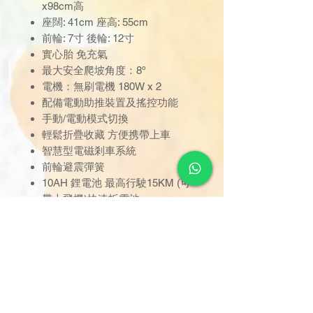
x98cm高
座闊: 41cm 座高: 55cm
前輪: 7寸 後輪: 12寸
實心胎 免充氣
最大安全爬坡角度：8º
電機：無刷電機 180W x 2
配備電動助推裝置及搖控功能
手動/電動模式切換
輕鬆折疊收藏 方便携帶上車
智慧型電磁剎車系統
前輪避震彈簧
10AH 鋰電池 最高行駛15KM (可
帶上飛機)快速拆電池
重量約20KG
最大承重: 100KG
ISO:13485 等多項國際認證
訂單金額達 $1000 以上可享免
運費。若未滿 $1000，則收取