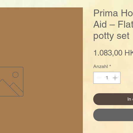
Prima Ho
Aid – Fla
potty set
1.083,00 H
Anzahl
*
In