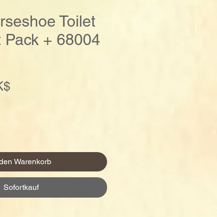
rseshoe Toilet
t Pack + 68004
Preis
K$
 den Warenkorb
Sofortkauf