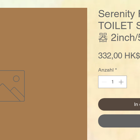
Serenity
TOILET
器 2inch/
332,00 HK$
Anzahl
*
In