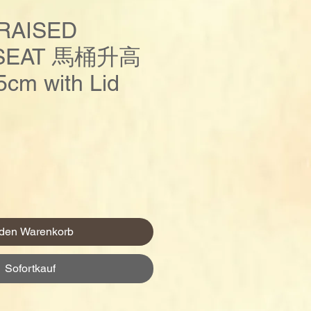
 RAISED
 SEAT 馬桶升高
5cm with Lid
Preis
 den Warenkorb
Sofortkauf