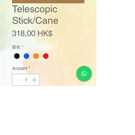
Telescopic
Stick/Cane
Preis
318,00 HK$
顏色
*
Anzahl
*
In den Warenkorb
Sofortkauf
(Color: Black / Blue / Oranage / Red 