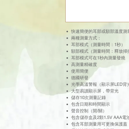
快速簡便的耳部或額部溫度測
兩種測量方式：
耳部模式（測量時間：1秒）
額部模式（測量時間：釋放掃描
耳部模式可在1秒內測量發燒
高測量精確度
使用簡便
德國研發
光學高溫警報（顯示屏LED背
大型易讀顯示屏，帶背光
儲存10次測量記錄
包含日期和時間顯示
聲音控制（開/關）
包含儲存盒及2顆1.5V AAA電
包含耳部測量用可更換保護蓋