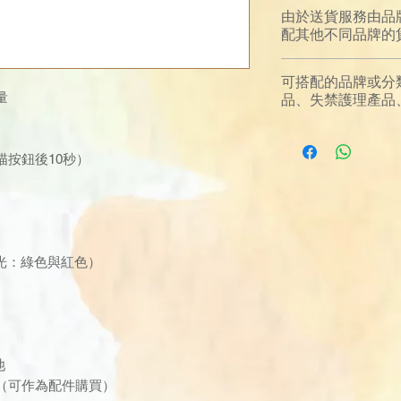
由於送貨服務由品
配其他不同品牌的
可搭配的品牌或分
量
品、失禁護理產品、電子
按鈕後10秒）
光：綠色與紅色）
池
（可作為配件購買）