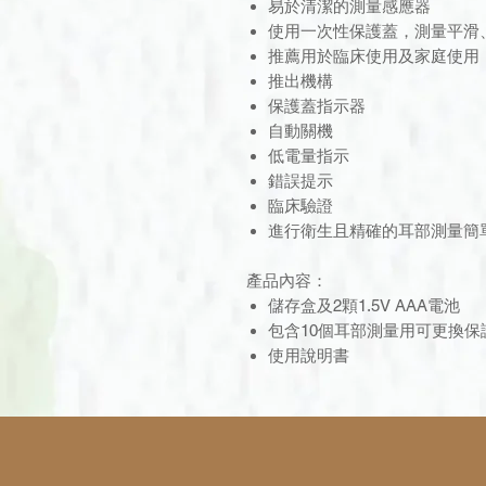
易於清潔的測量感應器
使用一次性保護蓋，測量平滑
推薦用於臨床使用及家庭使用
推出機構
保護蓋指示器
自動關機
低電量指示
錯誤提示
臨床驗證
進行衛生且精確的耳部測量簡
產品內容：
儲存盒及2顆1.5V AAA電池
包含10個耳部測量用可更換
使用說明書