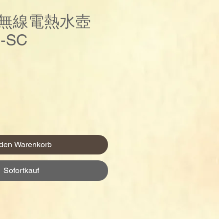
能無線電熱水壺
-SC
Preis
 den Warenkorb
Sofortkauf