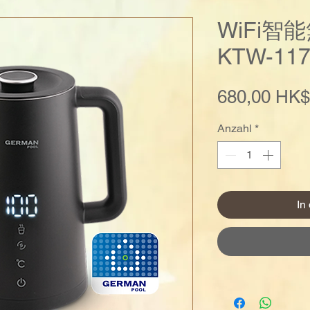
WiFi智
KTW-117
680,00 HK$
Anzahl
*
In