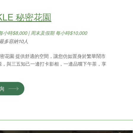
KLE 秘密花園
小時$8,000 | 周末及假期 每小時$10,000
/ 最多容納10人
E秘密花園 提供舒適的空間，讓您仿如置身於繁華鬧市
源，與三五知己一邊打卡影相，一邊品嚐下午茶，享
。
詢