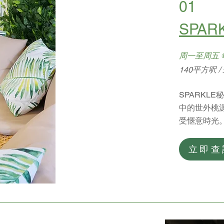
01
SPAR
周一至周五 每
140平方呎 
SPARKL
中的世外桃
受愜意時光
立即查