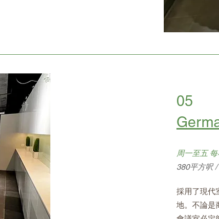
05
Germ
周一至五 每小
380平方呎 
採用了現代
地。不論是
會議室必定