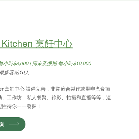
 Kitchen 烹飪中心
小時$8,000 | 周末及假期 每小時$10,000
/ 最多容納10人
itchen烹飪中心 設備完善，非常適合製作或舉辦煮食節
動、工作坊、私人餐聚、錄影、拍攝和直播等等，這
能性待你一一發掘！
詢