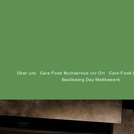
Über uns
Care Food Kochservice vor Ort
Care-Food-
Swallowing Day Wettbewerb