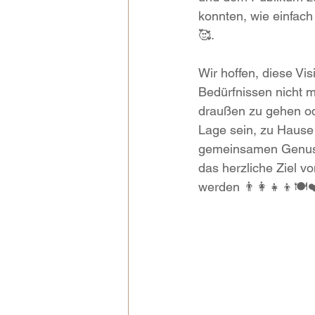
konnten, wie einfach
🥰.
Wir hoffen, diese Vi
Bedürfnissen nicht m
draußen zu gehen ode
Lage sein, zu Hause
gemeinsamen Genuss 
das herzliche Ziel v
werden 👨‍👩‍👧‍👦🍽️❤