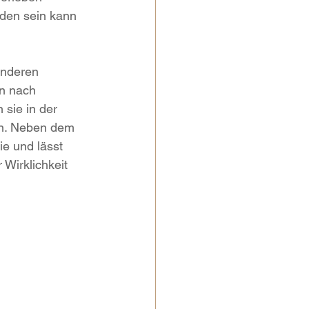
den sein kann 
onderen 
en nach 
 sie in der 
en. Neben dem 
e und lässt 
Wirklichkeit 