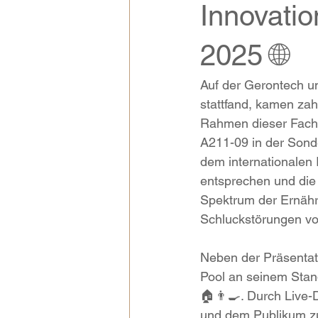
Innovati
2025 🌐
Auf der Gerontech u
stattfand, kamen zah
Rahmen dieser Fach
A211-09 in der Sond
dem internationalen 
entsprechen und die
Spektrum der Ernähr
Schluckstörungen vo
Neben der Präsentati
Pool an seinem Stand
🏠👨‍🍳. Durch Live
und dem Publikum zu