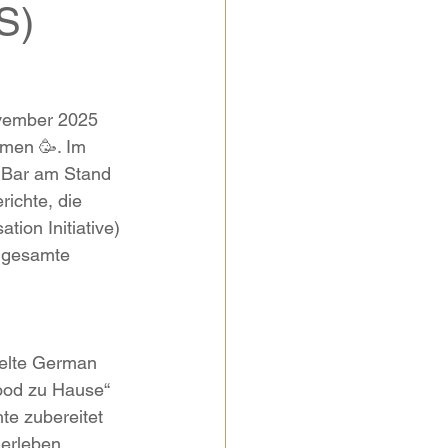
S)
ovember 2025 
men 🥳. Im 
 Bar am Stand 
ichte, die 
ion Initiative) 
 gesamte 
telte German 
Food zu Hause“ 
e zubereitet 
erleben 