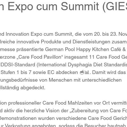
on Expo cum Summit (GIE
nd Innovation Expo cum Summit, die vom 20. bis 23. N
lreiche innovative Produkte und Dienstleistungen zusam
messe präsentierte German Pool Happy Kitchen Café &
erzone „Care Food Pavillon“ insgesamt 11 Care Food Ger
IDDSI-Standard (International Dysphagia Diet Standardisat
 Stufen 1 bis 7 sowie EC abdecken 🥣📊. Damit wird das
ungsbedürfnisse von Menschen mit unterschiedlichen 
llständig abgedeckt.
on professioneller Care Food Mahlzeiten vor Ort vermit
 aktiv die herzliche Vision der „Zubereitung von Care 
-Demonstrationen wurden verschiedene Care Food Gericht
r Verkostung angeboten, sodass die Besucher hautnah 